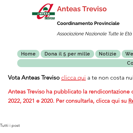
Anteas Treviso
Coordinamento Provinciale
Associazione Nazionale Tutte le Età 
Home
Dona il 5 per mille
Notizie
We
Co
Vota Anteas Treviso
clicca qui
a te non costa nul
Anteas Treviso ha pubblicato la rendicontazione de
2022, 2021 e 2020. Per consultarla, clicca qui su
R
Tutti i post