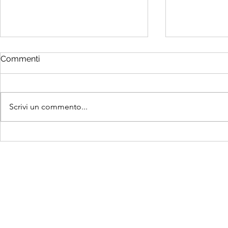
Commenti
Scrivi un commento...
Sempre meno nascite e un
Oggi è la G
preoccupante dato
dei Nonni e