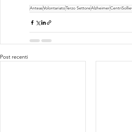
Anteas
Volontariato
Terzo Settore
Alzheimer
CentriSollie
Post recenti