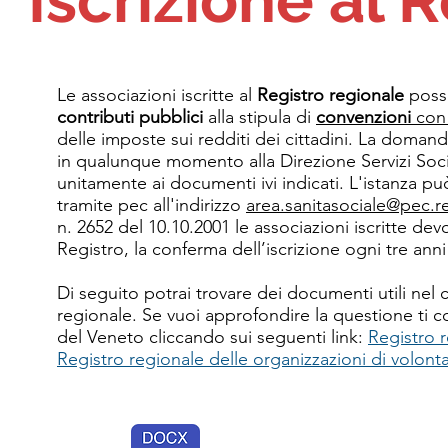
Iscrizione al 
Le associazioni iscritte al
Registro regionale
posso
contributi pubblici
alla stipula di
convenzioni
con 
delle imposte sui redditi dei cittadini. La doman
in qualunque momento alla Direzione Servizi Socia
unitamente ai documenti ivi indicati. L'istanza 
tramite pec all'indirizzo
area.sanitasociale@pec.r
n. 2652 del 10.10.2001 le associazioni iscritte d
Registro, la conferma dell’iscrizione ogni tre anni
Di seguito potrai trovare dei documenti utili nel c
regionale. Se vuoi approfondire la questione ti c
del Veneto cliccando sui seguenti link:
Registro 
Registro regionale delle organizzazioni di volonta