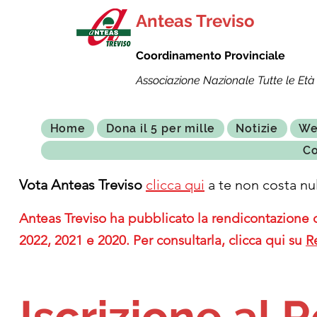
Anteas Treviso
Coordinamento Provinciale
Associazione Nazionale Tutte le Età 
Home
Dona il 5 per mille
Notizie
We
Co
Vota Anteas Treviso
clicca qui
a te non costa nul
Anteas Treviso ha pubblicato la rendicontazione de
2022, 2021 e 2020. Per consultarla, clicca qui su
R