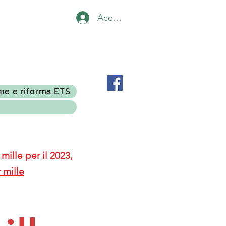
Accedi
me e riforma ETS
mille per il 2023,
 mille