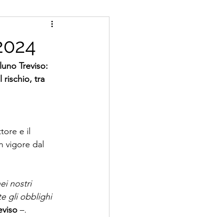
 2024
luno Treviso: 
 rischio, tra 
ore e il 
n vigore dal 
ei nostri 
e gli obblighi 
eviso
 –. 