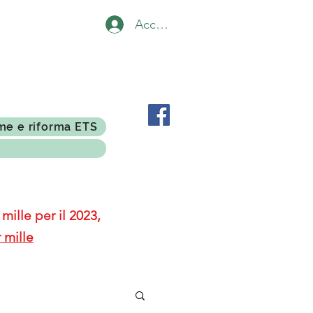
Accedi
me e riforma ETS
mille per il 2023,
 mille