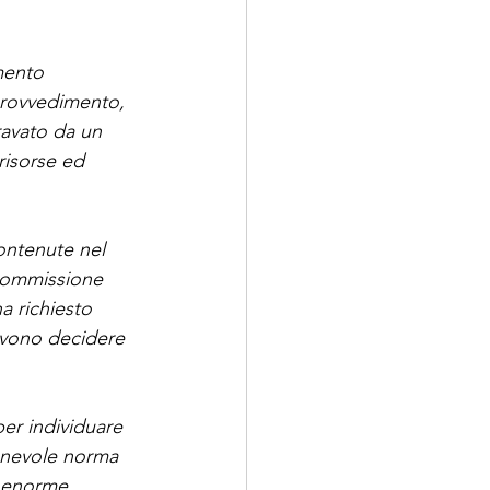
mento 
rovvedimento,  
avato da un 
risorse ed 
contenute nel 
 Commissione 
 richiesto  
evono decidere 
per individuare 
ionevole norma 
n enorme 