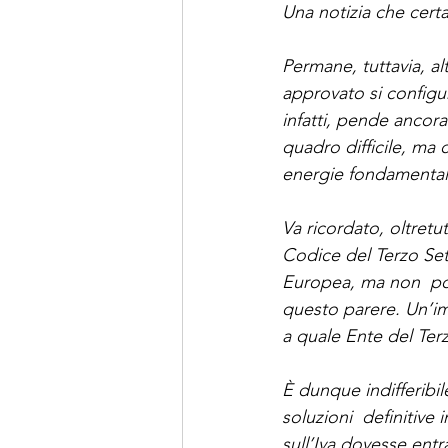
Una notizia che cert
Permane, tuttavia, 
approvato si configu
infatti, pende ancor
quadro difficile, ma
energie fondamentali 
Va ricordato, oltretut
Codice del Terzo Set
Europea, ma non  pos
questo parere. Un’i
a quale Ente del Ter
È dunque indifferibil
soluzioni  definitive
sull’Iva dovesse entr