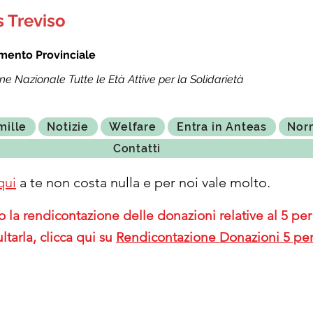
 Treviso
mento Provinciale
ne Nazionale Tutte le Età Attive per la Solidarietà
mille
Notizie
Welfare
Entra in Anteas
Nor
Contatti
qui
a te non costa nulla e per noi vale molto.
 la rendicontazione delle donazioni relative al 5 per 
ltarla, clicca qui su
Rendicontazione Donazioni 5 per