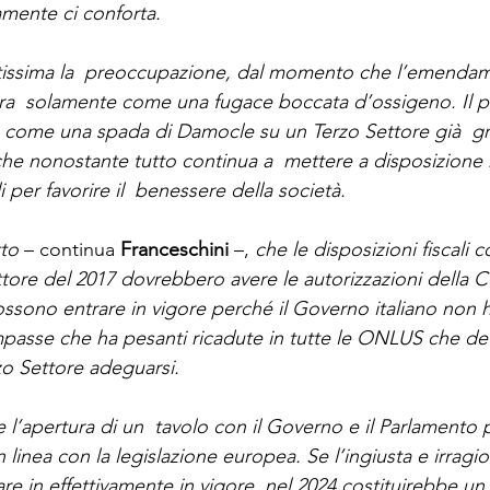
amente ci conforta.
altissima la  preoccupazione, dal momento che l’emenda
ra  solamente come una fugace boccata d’ossigeno. Il p
a come una spada di Damocle su un Terzo Settore già  gr
 che nonostante tutto continua a  mettere a disposizione 
per favorire il  benessere della società.
to 
– continua 
Franceschini
–,
 che le disposizioni fiscali 
tore del 2017 dovrebbero avere le autorizzazioni della
sono entrare in vigore perché il Governo italiano non ha
mpasse che ha pesanti ricadute in tutte le ONLUS che d
zo Settore adeguarsi.
e l’apertura di un  tavolo con il Governo e il Parlamento 
 in linea con la legislazione europea. Se l’ingiusta e irrag
are in effettivamente in vigore  nel 2024 costituirebbe u