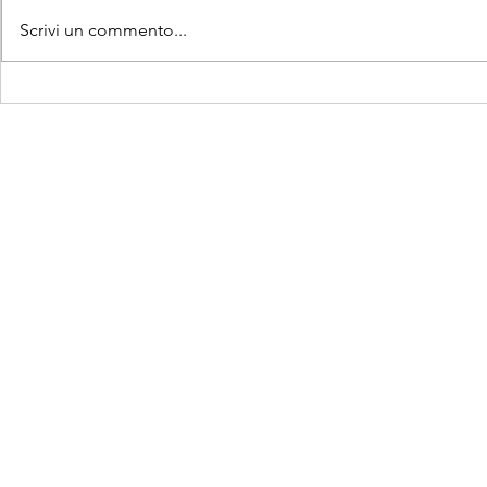
Scrivi un commento...
Sempre meno nascite e un
Oggi è la G
preoccupante dato
dei Nonni e