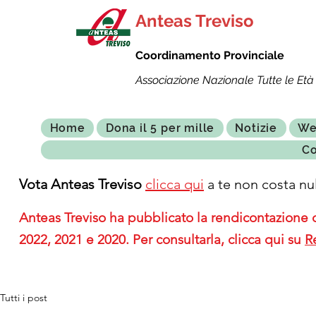
Anteas Treviso
Coordinamento Provinciale
Associazione Nazionale Tutte le Età 
Home
Dona il 5 per mille
Notizie
We
Co
Vota Anteas Treviso
clicca qui
a te non costa nul
Anteas Treviso ha pubblicato la rendicontazione de
2022, 2021 e 2020. Per consultarla, clicca qui su
R
Tutti i post