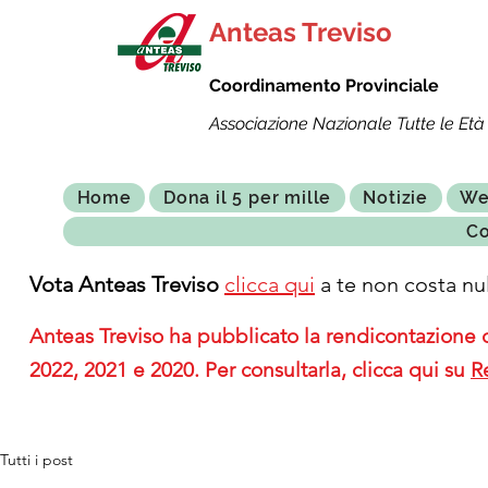
Anteas Treviso
Coordinamento Provinciale
Associazione Nazionale Tutte le Età 
Home
Dona il 5 per mille
Notizie
We
Co
Vota Anteas Treviso
clicca qui
a te non costa nul
Anteas Treviso ha pubblicato la rendicontazione de
2022, 2021 e 2020. Per consultarla, clicca qui su
R
Tutti i post