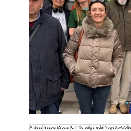
Anteas
TrasportiSociali
CTPRdiSalgareda
ProgettoAVolt