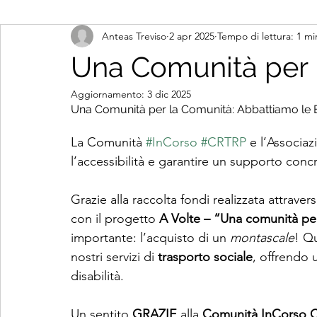
Anteas Treviso
2 apr 2025
Tempo di lettura: 1 mi
Una Comunità per 
Aggiornamento:
3 dic 2025
Una Comunità per la Comunità: Abbattiamo le B
La Comunità 
#InCorso
#CRTRP
 e l’Associa
l’accessibilità e garantire un supporto concr
Grazie alla raccolta fondi realizzata attrave
con il progetto 
A Volte – “Una comunità pe
importante: l’acquisto di un 
montascale
! Q
nostri servizi di 
trasporto sociale
, offrendo 
disabilità.  
Un sentito 
GRAZIE
 alla 
Comunità
InCorso C