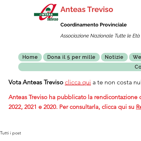
Anteas Treviso
Coordinamento Provinciale
Associazione Nazionale Tutte le Età 
Home
Dona il 5 per mille
Notizie
We
Co
Vota Anteas Treviso
clicca qui
a te non costa nul
Anteas Treviso ha pubblicato la rendicontazione de
2022, 2021 e 2020. Per consultarla, clicca qui su
R
Tutti i post