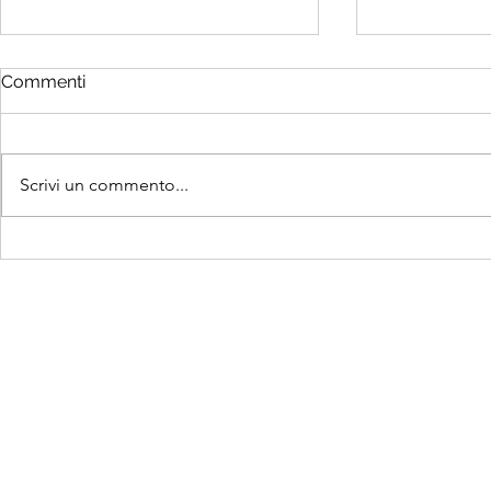
Commenti
Scrivi un commento...
Due giorni alla fine della
Una comuni
raccolta fondi per il
comunità
montascale della comunità
CTPR di Salgareda!