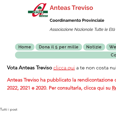
Anteas Treviso
Coordinamento Provinciale
Associazione Nazionale Tutte le Età 
Home
Dona il 5 per mille
Notizie
We
Co
Vota Anteas Treviso
clicca qui
a te non costa nul
Anteas Treviso ha pubblicato la rendicontazione de
2022, 2021 e 2020. Per consultarla, clicca qui su
R
Tutti i post