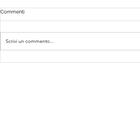
Commenti
Scrivi un commento...
Sempre meno nascite e un
Oggi è la G
preoccupante dato
dei Nonni e