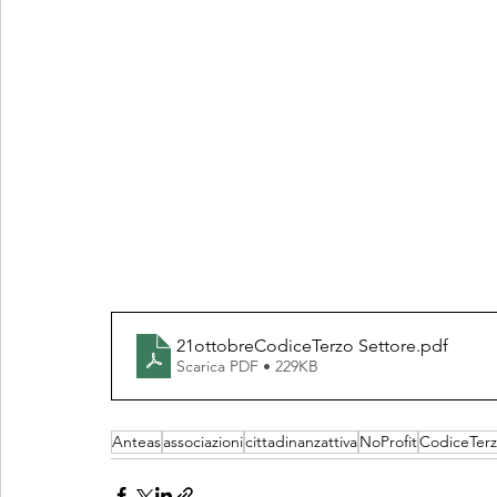
21ottobreCodiceTerzo Settore
.pdf
Scarica PDF • 229KB
Anteas
associazioni
cittadinanzattiva
NoProfit
CodiceTerz