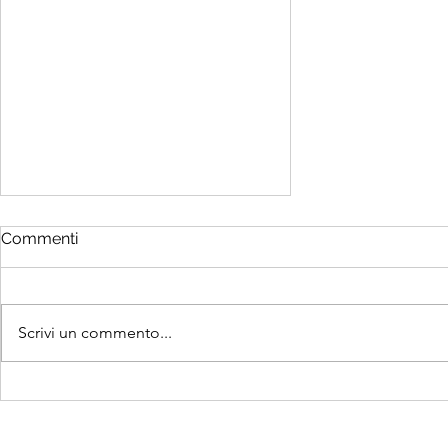
Commenti
Scrivi un commento...
5 dicembre 2024 – 34ª
Giornata Internazionale del
Volontariato