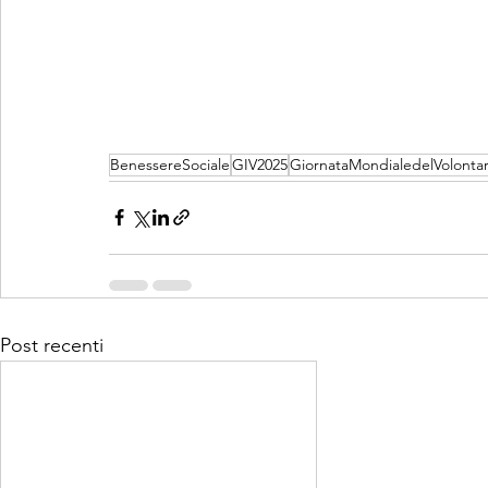
BenessereSociale
GIV2025
GiornataMondialedelVolontar
Post recenti