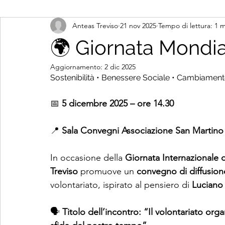
Anteas Treviso
21 nov 2025
Tempo di lettura: 1 
🌍 Giornata Mondia
Aggiornamento:
2 dic 2025
Sostenibilità • Benessere Sociale • Cambiamen
📅 
5 dicembre 2025 – ore 14.30
📍 
Sala Convegni Associazione San Martino d
In occasione della 
Giornata Internazionale d
Treviso
 promuove un 
convegno di diffusion
volontariato, ispirato al pensiero di 
Luciano
🗣️ 
Titolo dell’incontro: “Il volontariato orga