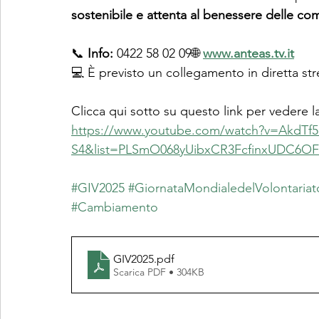
sostenibile e attenta al benessere delle co
📞 
Info:
 0422 58 02 09🌐 
www.anteas.tv.it
💻 
È previsto un collegamento in diretta st
Clicca qui sotto su questo link per vedere l
https://www.youtube.com/watch?v=AkdTf5
S4&list=PLSmO068yUibxCR3FcfinxUDC6
#GIV2025
#GiornataMondialedelVolontariat
#Cambiamento
GIV2025
.pdf
Scarica PDF • 304KB