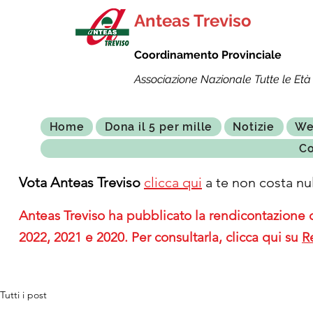
Anteas Treviso
Coordinamento Provinciale
Associazione Nazionale Tutte le Età 
Home
Dona il 5 per mille
Notizie
We
Co
Vota Anteas Treviso
clicca qui
a te non costa nul
Anteas Treviso ha pubblicato la rendicontazione de
2022, 2021 e 2020. Per consultarla, clicca qui su
R
Tutti i post