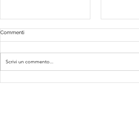
Commenti
Scrivi un commento...
Sempre meno nascite e un
Oggi è la G
preoccupante dato
dei Nonni e