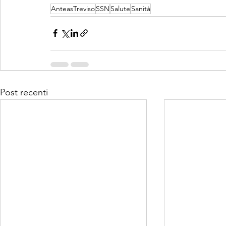
AnteasTreviso
SSN
Salute
Sanità
Post recenti