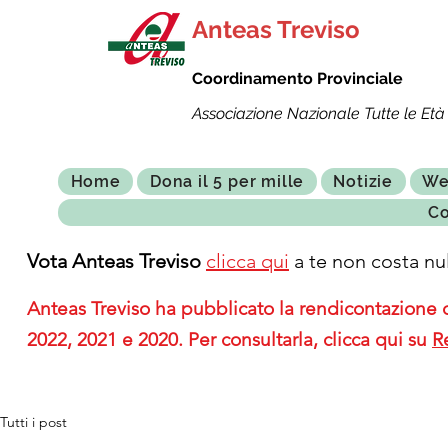
Anteas Treviso
Coordinamento Provinciale
Associazione Nazionale Tutte le Età 
Home
Dona il 5 per mille
Notizie
We
Co
Vota Anteas Treviso
clicca qui
a te non costa nul
Anteas Treviso ha pubblicato la rendicontazione de
2022, 2021 e 2020. Per consultarla, clicca qui su
R
Tutti i post