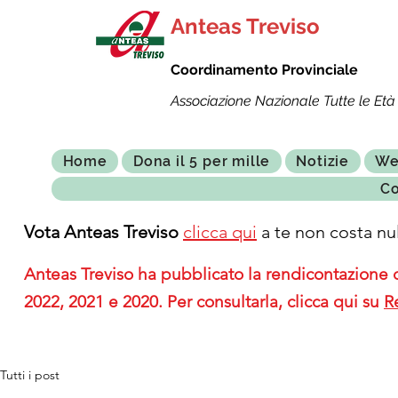
Anteas Treviso
Coordinamento Provinciale
Associazione Nazionale Tutte le Età 
Home
Dona il 5 per mille
Notizie
We
Co
Vota Anteas Treviso
clicca qui
a te non costa nul
Anteas Treviso ha pubblicato la rendicontazione de
2022, 2021 e 2020. Per consultarla, clicca qui su
R
Tutti i post