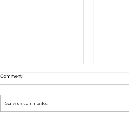
Commenti
Scrivi un commento...
Sempre meno nascite e un
Oggi è la G
preoccupante dato
dei Nonni e