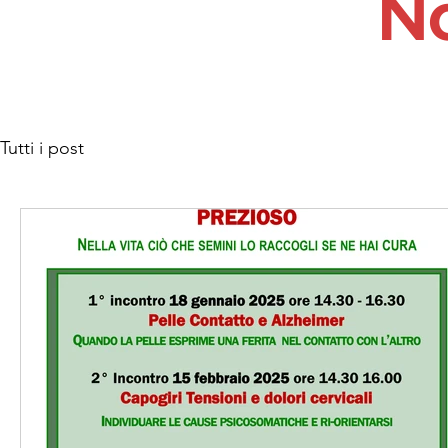
No
Tutti i post