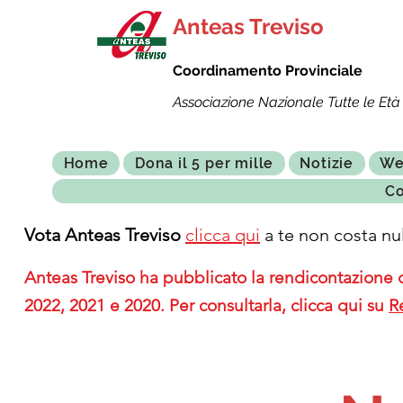
Anteas Treviso
Coordinamento Provinciale
Associazione Nazionale Tutte le Età 
Home
Dona il 5 per mille
Notizie
We
Co
Vota Anteas Treviso
clicca qui
a te non costa nul
Anteas Treviso ha pubblicato la rendicontazione de
2022, 2021 e 2020. Per consultarla, clicca qui su
R