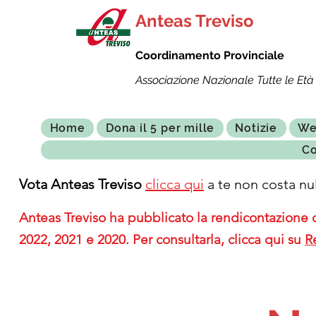
Anteas Treviso
Coordinamento Provinciale
Associazione Nazionale Tutte le Età 
Home
Dona il 5 per mille
Notizie
We
Co
Vota Anteas Treviso
clicca qui
a te non costa nul
Anteas Treviso ha pubblicato la rendicontazione de
2022, 2021 e 2020. Per consultarla, clicca qui su
R